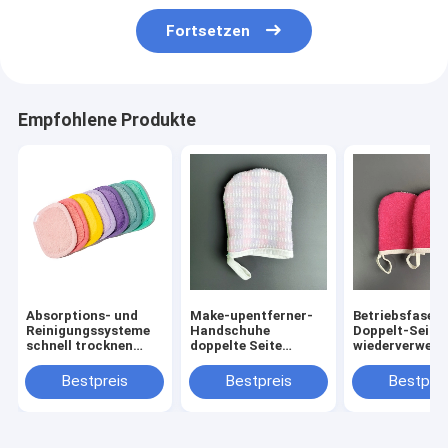
Fortsetzen
Empfohlene Produkte
Absorptions- und
Make-upentferner-
Betriebsfaser-
Reinigungssysteme
Handschuhe
Doppelt-Seite
schnell trocknen
doppelte Seite
wiederverwen
Gesichtsreinigung
Microfiber
Make-upentfer
Handtuch
wiederverwendbare
Handschuhe
Bestpreis
Bestpreis
Bestprei
Mikrofaser Make-up
Remover Pads