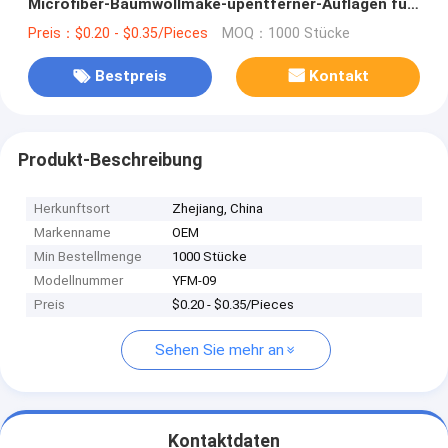
Microfiber-Baumwollmake-upentferner-Auflagen für
alle Haut
Preis：$0.20 - $0.35/Pieces
MOQ：1000 Stücke
Bestpreis
Kontakt
Produkt-Beschreibung
Herkunftsort
Zhejiang, China
Markenname
OEM
Min Bestellmenge
1000 Stücke
Modellnummer
YFM-09
Preis
$0.20 - $0.35/Pieces
Sehen Sie mehr an
Kontaktdaten