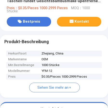
Taschen-rundet Gesichtsbambusmake-upentferner-
Reinigungskissen waschbare Make-up Rmoval-
Preis：$0.35/Pieces 1000-2999 Pieces
MOQ：1000
Stücke
Auflagen
Bestpreis
Kontakt
Produkt-Beschreibung
Herkunftsort
Zhejiang, China
Markenname
OEM
Min Bestellmenge
1000 Stücke
Modellnummer
YFM-12
Preis
$0.35/Pieces 1000-2999 Pieces
Sehen Sie mehr an