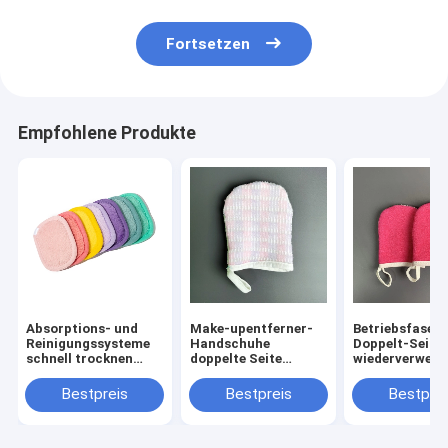
Auflagen
Fortsetzen
Empfohlene Produkte
Absorptions- und
Make-upentferner-
Betriebsfaser-
Reinigungssysteme
Handschuhe
Doppelt-Seite
schnell trocknen
doppelte Seite
wiederverwen
Gesichtsreinigung
Microfiber
Make-upentfer
Handtuch
wiederverwendbare
Handschuhe
Bestpreis
Bestpreis
Bestprei
Mikrofaser Make-up
Remover Pads